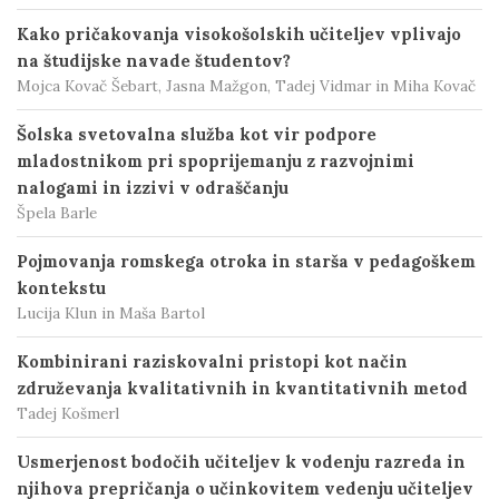
Kako pričakovanja visokošolskih učiteljev vplivajo
na študijske navade študentov?
Mojca Kovač Šebart, Jasna Mažgon, Tadej Vidmar in Miha Kovač
Šolska svetovalna služba kot vir podpore
mladostnikom pri spoprijemanju z razvojnimi
nalogami in izzivi v odraščanju
Špela Barle
Pojmovanja romskega otroka in starša v pedagoškem
kontekstu
Lucija Klun in Maša Bartol
Kombinirani raziskovalni pristopi kot način
združevanja kvalitativnih in kvantitativnih metod
Tadej Košmerl
Usmerjenost bodočih učiteljev k vodenju razreda in
njihova prepričanja o učinkovitem vedenju učiteljev