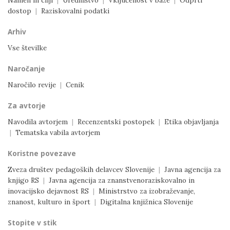
Namen in cilji
|
Uredništvo
|
Vključenost v baze
|
Odprti
dostop
|
Raziskovalni podatki
Arhiv
Vse številke
Naročanje
Naročilo revije
|
Cenik
Za avtorje
Navodila avtorjem
|
Recenzentski postopek
|
Etika objavljanja
|
Tematska vabila avtorjem
Koristne povezave
Zveza društev pedagoških delavcev Slovenije
|
Javna agencija za
knjigo RS
|
Javna agencija za znanstvenoraziskovalno in
inovacijsko dejavnost RS
|
Ministrstvo za izobraževanje,
znanost, kulturo in šport
|
Digitalna knjižnica Slovenije
Stopite v stik