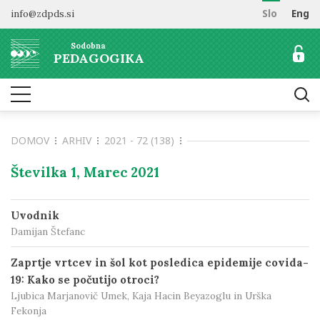
info@zdpds.si
Slo
Eng
DOMOV
Sodobna
O REVIJI
PEDAGOGIKA
Namen in cilji
ARHIV
Uredništvo
NAROČANJE
Vključenost v baze
DOMOV
ARHIV
2021 - 72 (138)
Odprti dostop
Naročilo revije
ZA AVTORJE
Raziskovalni podatki
Cenik
Številka 1, Marec 2021
Navodila avtorjem
KONTAKT
Recenzentski postopek
Uvodnik
Etika objavljanja
Damijan Štefanc
Tematska vabila avtorjem
Zaprtje vrtcev in šol kot posledica epidemije covida-
19: Kako se počutijo otroci?
Ljubica Marjanovič Umek, Kaja Hacin Beyazoglu in Urška
Fekonja