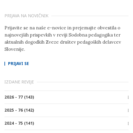
PRIJAVA NA NOVIČNIK
Prijavite se na naše e-novice in prejemajte obvestila o
najnovejših prispevkih v reviji Sodobna pedagogika ter
aktualnih dogodkih Zveze društev pedagoških delavcev
Slovenije.
PRIJAVI SE
IZDANE REVIJE
2026 - 77 (143)
Številka 2, Junij
2025 - 76 (142)
Številka 1, Marec
Številka 4, December
2024 - 75 (141)
Številka 3, Oktober
Številka 4, December