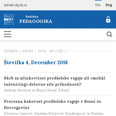
info@zdpds.si
Slo
Eng
DOMOV
Sodobna
O REVIJI
PEDAGOGIKA
Namen in cilji
ARHIV
Uredništvo
NAROČANJE
Vključenost v baze
DOMOV
ARHIV
2018 - 69 (135)
Odprti dostop
Naročilo revije
ZA AVTORJE
Raziskovalni podatki
Cenik
Številka 4, December 2018
Navodila avtorjem
KONTAKT
Recenzentski postopek
Skrb za učinkovitost predšolske vzgoje ali »mehki
Etika objavljanja
inženiring« delovne sile prihodnosti?
Tematska vabila avtorjem
Andreja Hočevar in Mojca Kovač Šebart
Procesna kakovost predšolske vzgoje v Bosni in
Hercegovini
Dženeta Camović, Jasmina Bećirović-Karabegović in Hašima