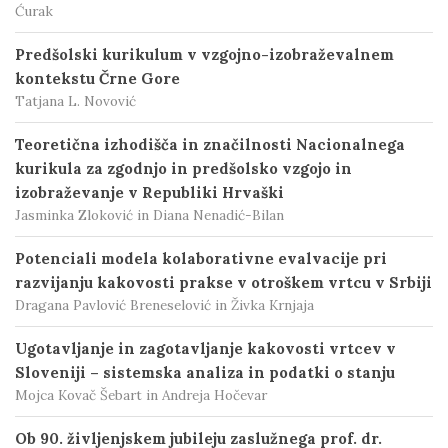
Ćurak
Predšolski kurikulum v vzgojno-izobraževalnem
kontekstu Črne Gore
Tatjana L. Novović
Teoretična izhodišča in značilnosti Nacionalnega
kurikula za zgodnjo in predšolsko vzgojo in
izobraževanje v Republiki Hrvaški
Jasminka Zloković in Diana Nenadić-Bilan
Potenciali modela kolaborativne evalvacije pri
razvijanju kakovosti prakse v otroškem vrtcu v Srbiji
Dragana Pavlović Breneselović in Živka Krnjaja
Ugotavljanje in zagotavljanje kakovosti vrtcev v
Sloveniji – sistemska analiza in podatki o stanju
Mojca Kovač Šebart in Andreja Hočevar
Ob 90. življenjskem jubileju zaslužnega prof. dr.