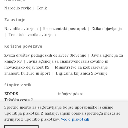
Naročilo revije
|
Cenik
Za avtorje
Navodila avtorjem
|
Recenzentski postopek
|
Etika objavljanja
|
Tematska vabila avtorjem
Koristne povezave
Zveza društev pedagoških delavcev Slovenije
|
Javna agencija za
knjigo RS
|
Javna agencija za znanstvenoraziskovalno in
inovacijsko dejavnost RS
|
Ministrstvo za izobraževanje,
znanost, kulturo in šport
|
Digitalna knjižnica Slovenije
Stopite v stik
ZDPDS
info@zdpds.si
Tržaška cesta 2
1000 Ljubljana
Spletno mesto za zagotavljanje boljše uporabniške izkušnje
Slovenija
uporablja piškotke.
Z nadaljevanjem obiska spletnega mesta se
strinjate z uporabo piškotkov.
Več o piškotkih