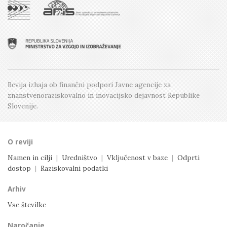
Številka 4, Oktober
Številka 1, Februar
Številka 3, Junij
Številka 2, April
Številka 1, Februar
Revija izhaja ob finančni podpori Javne agencije
za
znanstvenoraziskovalno in inovacijsko dejavnost
Republike
Slovenije.
O reviji
Namen in cilji
|
Uredništvo
|
Vključenost v baze
|
Odprti
dostop
|
Raziskovalni podatki
Arhiv
Vse številke
Naročanje