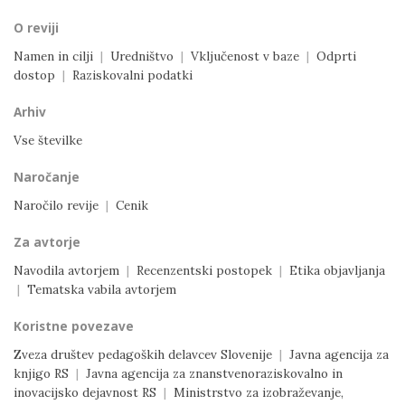
O reviji
Namen in cilji
|
Uredništvo
|
Vključenost v baze
|
Odprti
dostop
|
Raziskovalni podatki
Arhiv
Vse številke
Naročanje
Naročilo revije
|
Cenik
Za avtorje
Navodila avtorjem
|
Recenzentski postopek
|
Etika objavljanja
|
Tematska vabila avtorjem
Koristne povezave
Zveza društev pedagoških delavcev Slovenije
|
Javna agencija za
knjigo RS
|
Javna agencija za znanstvenoraziskovalno in
inovacijsko dejavnost RS
|
Ministrstvo za izobraževanje,