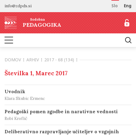
info@zdpds.si
Slo
Eng
DOMOV
Sodobna
O REVIJI
PEDAGOGIKA
Namen in cilji
ARHIV
Uredništvo
NAROČANJE
Vključenost v baze
DOMOV
ARHIV
2017 - 68 (134)
Odprti dostop
Naročilo revije
ZA AVTORJE
Raziskovalni podatki
Cenik
Številka 1, Marec 2017
Navodila avtorjem
KONTAKT
Recenzentski postopek
Uvodnik
Etika objavljanja
Klara Skubic Ermenc
Tematska vabila avtorjem
Pedagoški pomen zgodbe in narativne vednosti
Robi Kroflič
Deliberativno razpravljanje učiteljev o vzgojnih