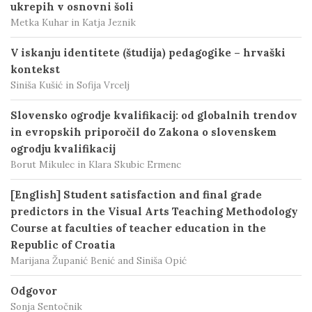
ukrepih v osnovni šoli
Metka Kuhar in Katja Jeznik
V iskanju identitete (študija) pedagogike – hrvaški
kontekst
Siniša Kušić in Sofija Vrcelj
Slovensko ogrodje kvalifikacij: od globalnih trendov
in evropskih priporočil do Zakona o slovenskem
ogrodju kvalifikacij
Borut Mikulec in Klara Skubic Ermenc
[English] Student satisfaction and final grade
predictors in the Visual Arts Teaching Methodology
Course at faculties of teacher education in the
Republic of Croatia
Marijana Županić Benić and Siniša Opić
Odgovor
Sonja Sentočnik