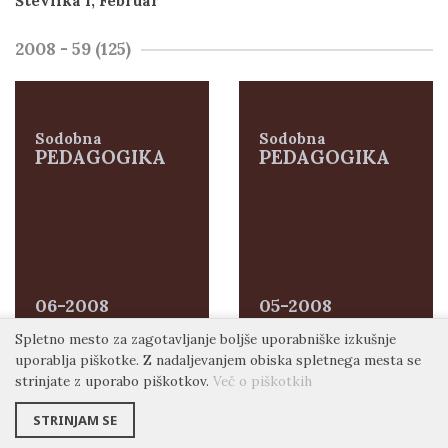
Številka 1, Februar
2008 - 59 (125)
Sodobna
Sodobna
PEDAGOGIKA
PEDAGOGIKA
06-2008
05-2008
Spletno mesto za zagotavljanje boljše uporabniške izkušnje
uporablja piškotke.
Z nadaljevanjem obiska spletnega mesta se
Posebna izdaja
Številka 5, December
strinjate z uporabo piškotkov.
Več o piškotkih
STRINJAM SE