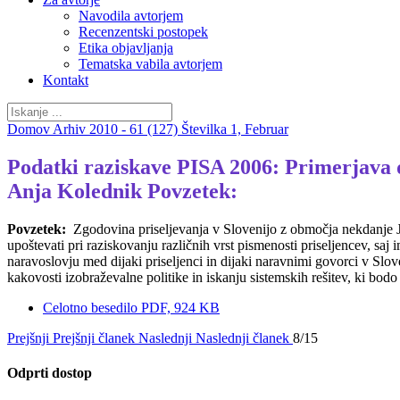
Navodila avtorjem
Recenzentski postopek
Etika objavljanja
Tematska vabila avtorjem
Kontakt
Domov
Arhiv
2010 - 61 (127)
Številka 1, Februar
Podatki raziskave PISA 2006: Primerjava 
Anja Kolednik Povzetek:
Povzetek:
Zgodovina priseljevanja v Slovenijo z območja nekdanje Jug
upoštevati pri raziskovanju različnih vrst pismenosti priseljencev, sa
naravoslovju med dijaki priseljenci in dijaki naravnimi govorci v Slov
kakovosti izobraževalne politike in iskanju sistemskih rešitev, ki bod
Celotno besedilo
PDF, 924 KB
Prejšnji
Prejšnji članek
Naslednji
Naslednji članek
8/15
Odprti dostop