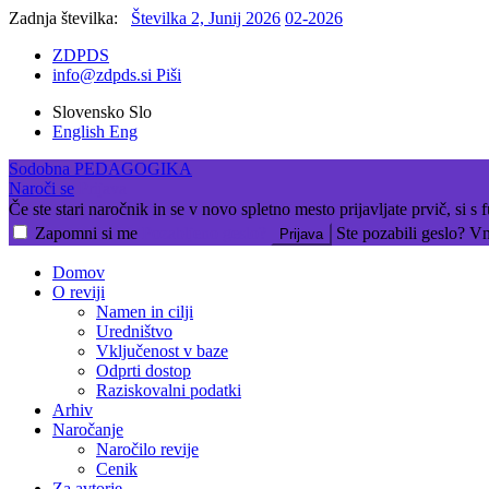
Zadnja številka:
Številka 2, Junij 2026
02-2026
ZDPDS
info@zdpds.si
Piši
Slovensko
Slo
English
Eng
Sodobna
PEDAGOGIKA
Naroči se
Prijava
Če ste stari naročnik in se v novo spletno mesto prijavljate prvič, si s
Zapomni si me
Pozabljeno geslo?
Ste pozabili geslo? Vne
Prijava
Domov
O reviji
Namen in cilji
Uredništvo
Vključenost v baze
Odprti dostop
Raziskovalni podatki
Arhiv
Naročanje
Naročilo revije
Cenik
Za avtorje