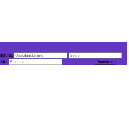
veljavna.
eslo.
Nazaj na prijavo
Ponastavi