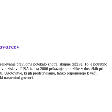
govorcev
eseljevanje praviloma potekalo znotraj skupne države. To je potrebno
kov raziskave PISA iz leta 2006 prikazujemo razlike v dosežkih pri
ti. Ugotovitve, ki jih predstavljamo, lahko pripomorejo k večji
aki naravnimi govorci.