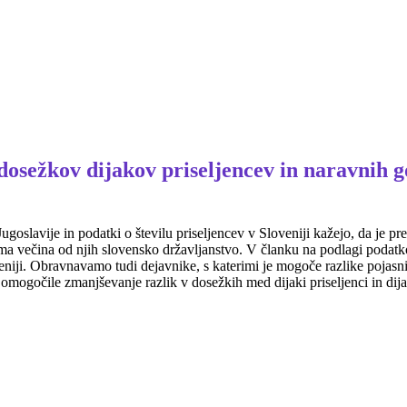
dosežkov dijakov priseljencev in naravnih 
oslavije in podatki o številu priseljencev v Sloveniji kažejo, da je pr
j ima večina od njih slovensko državljanstvo. V članku na podlagi podat
eniji. Obravnavamo tudi dejavnike, s katerimi je mogoče razlike pojasni
o omogočile zmanjševanje razlik v dosežkih med dijaki priseljenci in dij