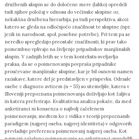
družbenih skupin se do določene mere (lahko) opredeli
tudi njihov položaj v odnosu do večinske skupine oz.
nekakšna družbena hierarhija, pa tudi perspektiva, skozi
katero se gleda na odločujočo značilnost te skupine (npr.
jezik in narodnost, spol, posebne potrebe). Pri tem pa se
neredko spregledajo preostale značilnosti, ki prav tako
pomembno vplivajo na življenje pripadnikov manjšinskih
skupin. V zadnjih letih se v tem kontekstu uveljavlja
praksa, da se o poimenovanju povpraša pripadnike
proučevane manjšinske skupine, kar je bil osnovni namen
raziskave, katere del je predstavljen v prispevku. Odrasle
osebe z diagnozo avtizem (n = 55) so utemeljile, katera v
Sloveniji prepoznana poimenovanja doživljajo kot žaljiva
in katera preferirajo. Kvalitativna analiza pokaže, da med
anketiranci ni konsenza o najbolj zaželenem
poimenovanju, medtem ko z vidika v teoriji prepoznanih
paradigem (najprej oseba, najprej identiteta) v odgovorih
prevladuje preferenca poimenovanj najprej oseba. Kot
najmanj zaželeno poimenovanje so anketiranci opredelili