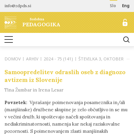
info@zdpds.si
Slo
Eng
DOMOV
Sodobna
O REVIJI
PEDAGOGIKA
Namen in cilji
ARHIV
Uredništvo
NAROČANJE
Vključenost v baze
DOMOV
ARHIV
2024 - 75 (141)
ŠTEVILKA 3, OKTOBER
Odprti dostop
Naročilo revije
ZA AVTORJE
Raziskovalni podatki
Cenik
Samoopredelitev odraslih oseb z diagnozo
Navodila avtorjem
KONTAKT
avtizem iz Slovenije
Recenzentski postopek
Tina Žumbar in Irena Lesar
Etika objavljanja
Tematska vabila avtorjem
Povzetek:
Vprašanje poimenovanja posameznika in/ali
(manjšinske) družbene skupine je zelo občutljivo in se mu
v večini družb, ki upoštevajo načeli spoštovanja in
nediskriminatornosti, namenja kar nekaj raziskovalne
pozornosti. S poimenovanjem zlasti manjšinskih