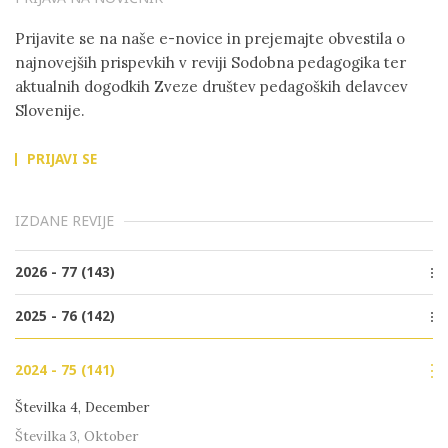
Prijavite se na naše e-novice in prejemajte obvestila o
najnovejših prispevkih v reviji Sodobna pedagogika ter
aktualnih dogodkih Zveze društev pedagoških delavcev
Slovenije.
PRIJAVI SE
IZDANE REVIJE
2026 - 77 (143)
Številka 2, Junij
2025 - 76 (142)
Številka 1, Marec
Številka 4, December
2024 - 75 (141)
Številka 3, Oktober
Številka 2, Junij
Številka 4, December
Številka 1, Marec
Številka 3, Oktober