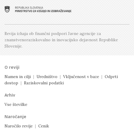
Številka 2, April
Številka 1, Februar
Revija izhaja ob finančni podpori Javne agencije
za
znanstvenoraziskovalno in inovacijsko dejavnost
Republike
Slovenije.
O reviji
Namen in cilji
|
Uredništvo
|
Vključenost v baze
|
Odprti
dostop
|
Raziskovalni podatki
Arhiv
Vse številke
Naročanje
Naročilo revije
|
Cenik