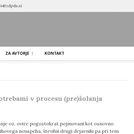
fo@zdpds.si
ZA AVTORJE
KONTAKT
Navodila avtorjem
Recenzentski postopek
Etika objavljanja
otrebami v procesu (pre)šolanja
Tematska vabila avtorjem
tnje oz. ovire pogostokrat pojmovani kot osnovno
ihovega neuspeha, številni drugi dejavniki pa pri tem