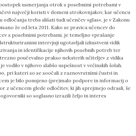
i postopek usmerjanja otrok s posebnimi potrebami v
enčevi največji koristi v domeni strokovnjakov, kar učencu
odločanja treba slišati tudi učenčev »glas«, je v Zakonu
isano že od leta 2011. Kako se pravica učencev do
ncev s posebnimi potrebami, je temeljno vprašanje
trukturiranimi intervjuji ugotavljali izkustveni vidik
rivanja in identifikacije njihovih posebnih potreb ter
strezno poučevalno prakso nekaterih učiteljev z vidika
 vodilo v njihovo slabšo uspešnost v večinskih šolah.
 pri kateri so se soočali z raznovrstnimi čustvi in
čencem je bilo ponujeno (pre)malo podpore in informacij o
 z učencem glede odločitev, ki jih sprejmejo odrasli, še
govorniki so soglasno izrazili željo in interes