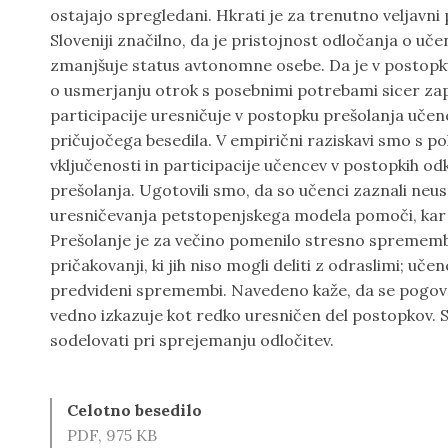
ostajajo spregledani. Hkrati je za trenutno veljavn
Sloveniji značilno, da je pristojnost odločanja o uč
zmanjšuje status avtonomne osebe. Da je v postopku 
o usmerjanju otrok s posebnimi potrebami sicer zap
participacije uresničuje v postopku prešolanja uče
pričujočega besedila. V empirični raziskavi smo s pols
vključenosti in participacije učencev v postopkih odk
prešolanja. Ugotovili smo, da so učenci zaznali neu
uresničevanja petstopenjskega modela pomoči, kar je
Prešolanje je za večino pomenilo stresno spremembo,
pričakovanji, ki jih niso mogli deliti z odraslimi; u
predvideni spremembi. Navedeno kaže, da se pogovor
vedno izkazuje kot redko uresničen del postopkov. So
sodelovati pri sprejemanju odločitev.
Celotno besedilo
PDF, 975 KB