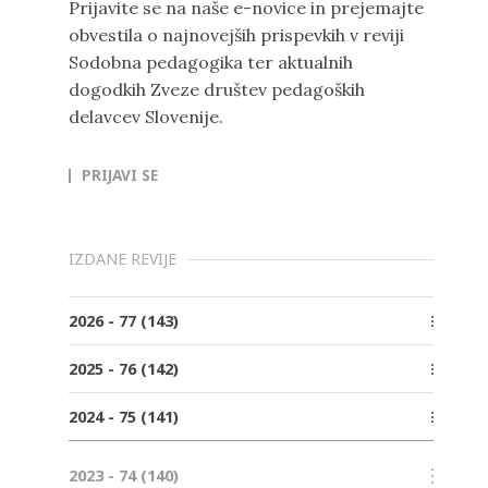
Prijavite se na naše e-novice in prejemajte
obvestila o najnovejših prispevkih v reviji
Sodobna pedagogika ter aktualnih
dogodkih Zveze društev pedagoških
delavcev Slovenije.
PRIJAVI SE
IZDANE REVIJE
2026 - 77 (143)
Številka 2, Junij
2025 - 76 (142)
Številka 1, Marec
Številka 4, December
2024 - 75 (141)
Številka 3, Oktober
Številka 4, December
Številka 2, Junij
2023 - 74 (140)
Številka 3, Oktober