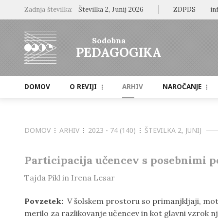
Zadnja številka:
Številka 2, Junij 2026
ZDPDS
in
Sodobna
PEDAGOGIKA
DOMOV
O REVIJI
ARHIV
NAROČANJE
Namen in cilji
Naročilo revije
Uredništvo
Cenik
DOMOV
ARHIV
2023 - 74 (140)
ŠTEVILKA 2, JUNIJ
Vključenost v baze
Participacija učencev s posebnimi p
Odprti dostop
Tajda Pikl in Irena Lesar
Raziskovalni podatki
Povzetek:
V šolskem prostoru so primanjkljaji, mo
merilo za razlikovanje učencev in kot glavni vzrok nj