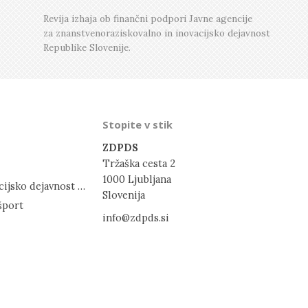
Številka 1, Februar
Številka 3, Junij
Revija izhaja ob finančni podpori Javne agencije
za znanstvenoraziskovalno in inovacijsko dejavnost
Številka 2, April
Republike Slovenije.
Številka 1, Februar
Stopite v stik
ZDPDS
Tržaška cesta 2
1000 Ljubljana
Javna agencija za znanstvenoraziskovalno in inovacijsko dejavnost RS
Slovenija
šport
info@zdpds.si