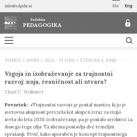
info@zdpds.si
Slo
Eng
DOMOV
Sodobna
O REVIJI
PEDAGOGIKA
Namen in cilji
ARHIV
Uredništvo
NAROČANJE
Vključenost v baze
DOMOV
ARHIV
2022 - 73 (139)
ŠTEVILKA 2, JUNIJ
Odprti dostop
Naročilo revije
ZA AVTORJE
Raziskovalni podatki
Cenik
Vzgoja in izobraževanje za trajnostni
Navodila avtorjem
KONTAKT
razvoj: nuja, resničnost ali utvara?
Recenzentski postopek
Charl C. Wolhuter
Etika objavljanja
Tematska vabila avtorjem
Povzetek:
»Trajnostni razvoj« je postal mantra, ki jo je
svetovna skupnost prevzela kot skupen izraz za vizijo
sveta do leta 2030, izobraževanje pa je postalo sredstvo za
dosego tega cilja. Ta shema postavlja dve temeljni
vprašanji. Prvič, kako uporaben je koncept trajnostnega