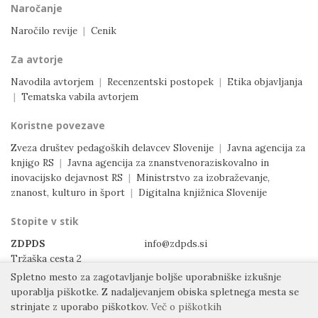
Naročanje
Naročilo revije
|
Cenik
Za avtorje
Navodila avtorjem
|
Recenzentski postopek
|
Etika objavljanja
|
Tematska vabila avtorjem
Koristne povezave
Zveza društev pedagoških delavcev Slovenije
|
Javna agencija za
knjigo RS
|
Javna agencija za znanstvenoraziskovalno in
inovacijsko dejavnost RS
|
Ministrstvo za izobraževanje,
znanost, kulturo in šport
|
Digitalna knjižnica Slovenije
Stopite v stik
ZDPDS
info@zdpds.si
Tržaška cesta 2
1000 Ljubljana
Spletno mesto za zagotavljanje boljše uporabniške izkušnje
Slovenija
uporablja piškotke.
Z nadaljevanjem obiska spletnega mesta se
strinjate z uporabo piškotkov.
Več o piškotkih