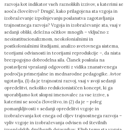
razvoja kot indikator vseh raznolikih izzivov, s katerimi se
sooča človeštvo? Drugič, kako prilagojena sta vzgoja in
izobraževanje izpolnjevanju poslanstva zagotavljanja
trajnostnega razvoja? Vzgoja in izobraževanje sta, vsaj v
sedanji obliki, deležna očitkov mnogih – vključno z
neoinstitucionalizmom, neokolonialnimi in
postkolonialnimi študijami, analizo svetovnega sistema,
teorijami odvisnosti in teorijami reprodukcije –, da nista
brezpogojno dobrodelna sila. Članek poskuša na
postavljeni vprašanji odgovoriti z vidika znanstvenega
področja primerjalne in mednarodne pedagogike. Avtor
ugotavlja, (1) da je trajnostni razvoj, vsaj v svoji sedanji
opredelitvi, nekoliko redukcionističen koncept, ki ga
uporabljamo kot skupni imenovalec za vse izzive, s
katerimi se sooča človeštvo, in (2) da je – poleg
pomanjkljivosti v sedanji opredelitvi vzgoje in
izobraževanja kot enega od ciljev trajnostnega razvoja –
vpliv vzgoje in izobraževanja odvisen od številnih
izvenšolskih družbenih dejavnikov. Kljub temu sta vzgoja