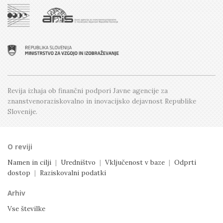
Številka 2, April
Številka 4, Oktober
Številka 1, Februar
Številka 3, Junij
Številka 2, April
Številka 1, Februar
Revija izhaja ob finančni podpori Javne agencije
za
znanstvenoraziskovalno in inovacijsko dejavnost
Republike
Slovenije.
O reviji
Namen in cilji
|
Uredništvo
|
Vključenost v baze
|
Odprti
dostop
|
Raziskovalni podatki
Arhiv
Vse številke