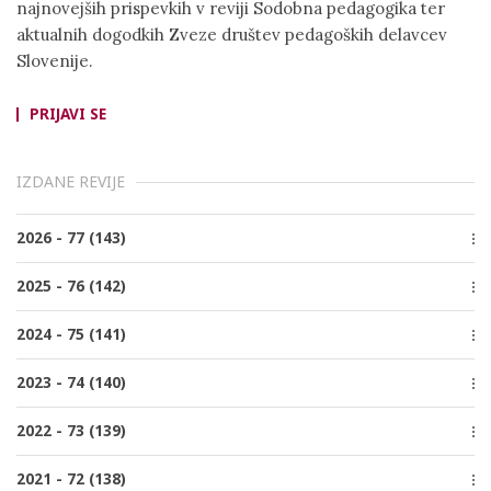
najnovejših prispevkih v reviji Sodobna pedagogika ter
aktualnih dogodkih Zveze društev pedagoških delavcev
Slovenije.
PRIJAVI SE
IZDANE REVIJE
2026 - 77 (143)
Številka 2, Junij
2025 - 76 (142)
Številka 1, Marec
Številka 4, December
2024 - 75 (141)
Številka 3, Oktober
Številka 4, December
2023 - 74 (140)
Številka 2, Junij
Številka 3, Oktober
Številka 1, Marec
Številka 4, December
2022 - 73 (139)
Številka 2, Junij
Številka 3, Oktober
Številka 1, Marec
Številka 4, December
2021 - 72 (138)
Številka 2, Junij