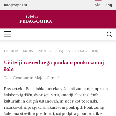
info@zdpds.si
Slo
Eng
DOMOV
Sodobna
O REVIJI
PEDAGOGIKA
Namen in cilji
ARHIV
Uredništvo
NAROČANJE
Vključenost v baze
DOMOV
ARHIV
2019 - 70 (136)
ŠTEVILKA 2, JUNIJ
Odprti dostop
Naročilo revije
ZA AVTORJE
Raziskovalni podatki
Cenik
Učitelji razrednega pouka o pouku zunaj
Navodila avtorjem
KONTAKT
šole
Recenzentski postopek
Teja Gosenar in Majda Cencič
Etika objavljanja
Tematska vabila avtorjem
Povzetek:
Pouk lahko poteka v šoli ali zunaj nje, npr. na
šolskem igrišču, dvorišču, vrtu, kmetiji ali v različnih
kulturnih in drugih ustanovah, in sicer kot terenski,
raziskovalni, projektni, izkustveni pouk ipd. Pouk zunaj
šole ima številne prednosti, saj podpira gibanje, stik z