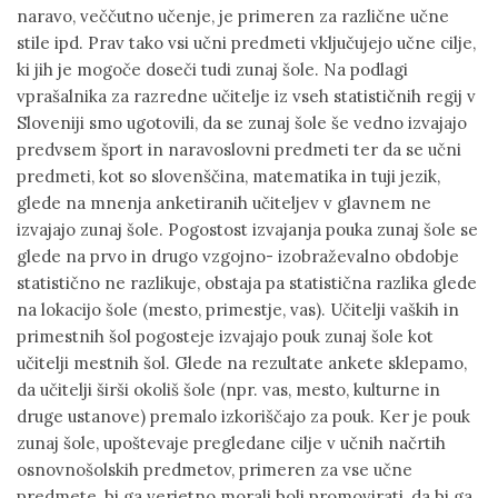
naravo, veččutno učenje, je primeren za različne učne
stile ipd. Prav tako vsi učni predmeti vključujejo učne cilje,
ki jih je mogoče doseči tudi zunaj šole. Na podlagi
vprašalnika za razredne učitelje iz vseh statističnih regij v
Sloveniji smo ugotovili, da se zunaj šole še vedno izvajajo
predvsem šport in naravoslovni predmeti ter da se učni
predmeti, kot so slovenščina, matematika in tuji jezik,
glede na mnenja anketiranih učiteljev v glavnem ne
izvajajo zunaj šole. Pogostost izvajanja pouka zunaj šole se
glede na prvo in drugo vzgojno- izobraževalno obdobje
statistično ne razlikuje, obstaja pa statistična razlika glede
na lokacijo šole (mesto, primestje, vas). Učitelji vaških in
primestnih šol pogosteje izvajajo pouk zunaj šole kot
učitelji mestnih šol. Glede na rezultate ankete sklepamo,
da učitelji širši okoliš šole (npr. vas, mesto, kulturne in
druge ustanove) premalo izkoriščajo za pouk. Ker je pouk
zunaj šole, upoštevaje pregledane cilje v učnih načrtih
osnovnošolskih predmetov, primeren za vse učne
predmete, bi ga verjetno morali bolj promovirati, da bi ga