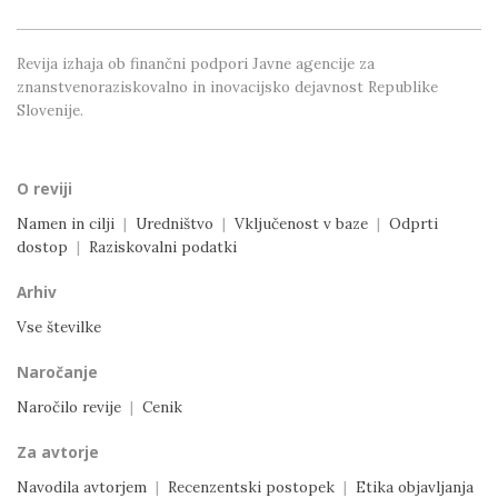
Revija izhaja ob finančni podpori Javne agencije
za
znanstvenoraziskovalno in inovacijsko dejavnost
Republike
Slovenije.
O reviji
Namen in cilji
|
Uredništvo
|
Vključenost v baze
|
Odprti
dostop
|
Raziskovalni podatki
Arhiv
Vse številke
Naročanje
Naročilo revije
|
Cenik
Za avtorje
Navodila avtorjem
|
Recenzentski postopek
|
Etika objavljanja