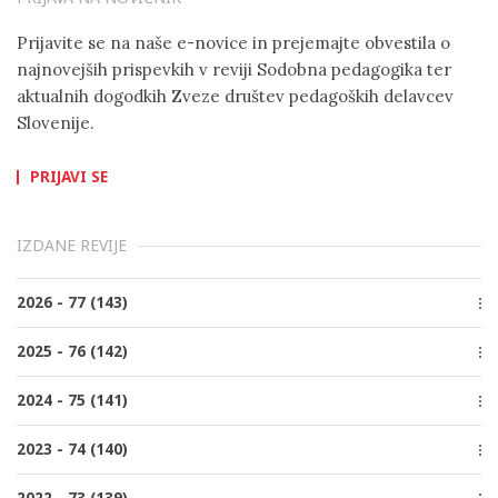
Prijavite se na naše e-novice in prejemajte obvestila o
najnovejših prispevkih v reviji Sodobna pedagogika ter
aktualnih dogodkih Zveze društev pedagoških delavcev
Slovenije.
PRIJAVI SE
IZDANE REVIJE
2026 - 77 (143)
Številka 2, Junij
2025 - 76 (142)
Številka 1, Marec
Številka 4, December
2024 - 75 (141)
Številka 3, Oktober
Številka 4, December
2023 - 74 (140)
Številka 2, Junij
Številka 3, Oktober
Številka 1, Marec
Številka 4, December