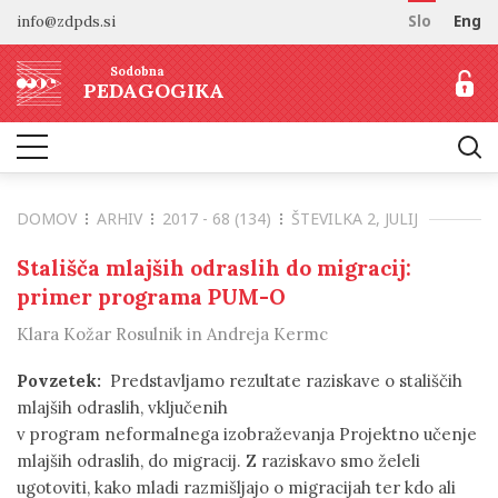
info@zdpds.si
Slo
Eng
DOMOV
Sodobna
O REVIJI
PEDAGOGIKA
Namen in cilji
ARHIV
Uredništvo
NAROČANJE
Vključenost v baze
DOMOV
ARHIV
2017 - 68 (134)
ŠTEVILKA 2, JULIJ
Odprti dostop
Naročilo revije
ZA AVTORJE
Raziskovalni podatki
Cenik
Stališča mlajših odraslih do migracij:
Navodila avtorjem
KONTAKT
primer programa PUM-O
Recenzentski postopek
Klara Kožar Rosulnik in Andreja Kermc
Etika objavljanja
Tematska vabila avtorjem
Povzetek:
Predstavljamo rezultate raziskave o stališčih
mlajših odraslih, vključenih
v program neformalnega izobraževanja Projektno učenje
mlajših odraslih, do migracij. Z raziskavo smo želeli
ugotoviti, kako mladi razmišljajo o migracijah ter kdo ali