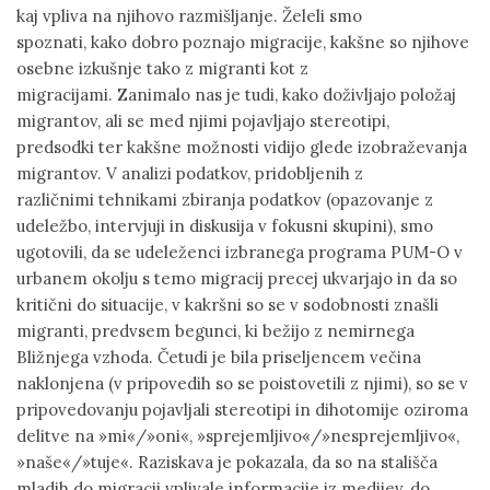
kaj vpliva na njihovo razmišljanje. Želeli smo
spoznati, kako dobro poznajo migracije, kakšne so njihove
osebne izkušnje tako z migranti kot z
migracijami. Zanimalo nas je tudi, kako doživljajo položaj
migrantov, ali se med njimi pojavljajo stereotipi,
predsodki ter kakšne možnosti vidijo glede izobraževanja
migrantov. V analizi podatkov, pridobljenih z
različnimi tehnikami zbiranja podatkov (opazovanje z
udeležbo, intervjuji in diskusija v fokusni skupini), smo
ugotovili, da se udeleženci izbranega programa PUM-O v
urbanem okolju s temo migracij precej ukvarjajo in da so
kritični do situacije, v kakršni so se v sodobnosti znašli
migranti, predvsem begunci, ki bežijo z nemirnega
Bližnjega vzhoda. Četudi je bila priseljencem večina
naklonjena (v pripovedih so se poistovetili z njimi), so se v
pripovedovanju pojavljali stereotipi in dihotomije oziroma
delitve na »mi«/»oni«, »sprejemljivo«/»nesprejemljivo«,
»naše«/»tuje«. Raziskava je pokazala, da so na stališča
mladih do migracij vplivale informacije iz medijev, do