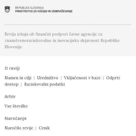
Številka 2, April
Številka 1, Februar
Revija izhaja ob finančni podpori Javne agencije
za
znanstvenoraziskovalno in inovacijsko dejavnost
Republike
Slovenije.
O reviji
Namen in cilji
|
Uredništvo
|
Vključenost v baze
|
Odprti
dostop
|
Raziskovalni podatki
Arhiv
Vse številke
Naročanje
Naročilo revije
|
Cenik