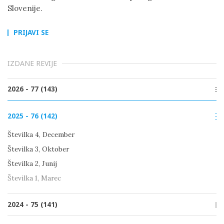
Slovenije.
PRIJAVI SE
IZDANE REVIJE
2026 - 77 (143)
Številka 2, Junij
2025 - 76 (142)
Številka 1, Marec
Številka 4, December
Številka 3, Oktober
Številka 2, Junij
Številka 1, Marec
2024 - 75 (141)
Številka 4, December