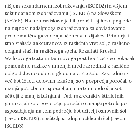
nižjem sekundarnem izobraževanju (ISCED2) in višjem
sekundarnem izobraževanju (ISCED3) na Slovaškem
(N=266). Namen raziskave je bil proučiti njihove poglede
na nujnost nadaljnjega izobraževanja za obvladovanje
problematičnega vedenja učencev in dijakov. Primerjali
smo stališča anketirancev iz različnih vrst šol, z različno
dolgimi staži in različnega spola. Rezultati Kruskal-
Wallisovega testa in Dunnovega post hoc testa so pokazali
pomembne razlike v mnenjih med razredniki z različno
dolgo delovno dobo in glede na vrsto šole. Razredniki z
več kot 15 leti delovnih izkušenj so v povprečju poročali o
manjši potrebi po usposabljanju na tem področju kot
učitelji z manj izkušnjami. Tudi razredniki v štiriletnih
gimnazijah so v povprečju poročali o manjši potrebi po
usposabljanju na tem področju kot učitelji osnovnih šol
(raven ISCED2) in učitelji srednjih poklicnih šol (raven
ISCED3).