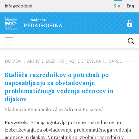
info@zdpds.si
Slo
Eng
DOMOV
Sodobna
O REVIJI
PEDAGOGIKA
Namen in cilji
ARHIV
Uredništvo
NAROČANJE
Vključenost v baze
DOMOV
ARHIV
2025 - 76 (142)
ŠTEVILKA 1, MAREC
Odprti dostop
Naročilo revije
ZA AVTORJE
Raziskovalni podatki
Cenik
Stališča razrednikov o potrebah po
Navodila avtorjem
KONTAKT
usposabljanju za obvladovanje
Recenzentski postopek
problematičnega vedenja učencev in
Etika objavljanja
dijakov
Tematska vabila avtorjem
Vladimíra Zemančíková in Adriana Poliaková
Povzetek:
Študija ugotavlja potrebe razrednikov po
izobraževanju za obvladovanje problematičnega vedenja
učencev in dijakov. Vprašalnik so izpolnili razredniki v