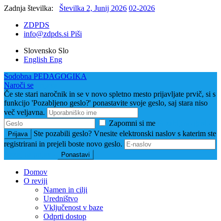
Zadnja številka:
Številka 2, Junij 2026
02-2026
ZDPDS
info@zdpds.si
Piši
Slovensko
Slo
English
Eng
Sodobna
PEDAGOGIKA
Naroči se
Prijava
Če ste stari naročnik in se v novo spletno mesto prijavljate prvič, si s
funkcijo 'Pozabljeno geslo?' ponastavite svoje geslo, saj stara niso
več veljavna.
Zapomni si me
Pozabljeno geslo?
Ste pozabili geslo? Vnesite elektronski naslov s katerim ste
Prijava
registrirani in prejeli boste novo geslo.
Nazaj na prijavo
Ponastavi
Domov
O reviji
Namen in cilji
Uredništvo
Vključenost v baze
Odprti dostop