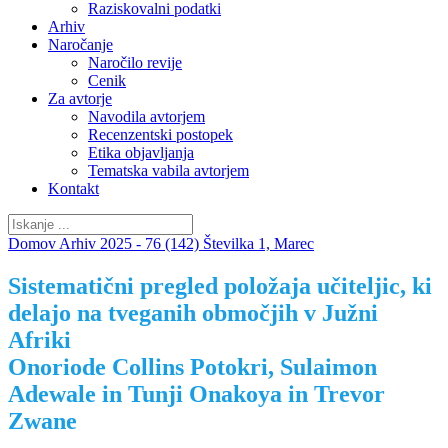
Raziskovalni podatki
Arhiv
Naročanje
Naročilo revije
Cenik
Za avtorje
Navodila avtorjem
Recenzentski postopek
Etika objavljanja
Tematska vabila avtorjem
Kontakt
Domov
Arhiv
2025 - 76 (142)
Številka 1, Marec
Sistematični pregled položaja učiteljic, ki
delajo na tveganih območjih v Južni
Afriki
Onoriode Collins Potokri, Sulaimon
Adewale in Tunji Onakoya in Trevor
Zwane