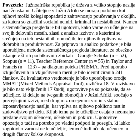
Povzetek:
Južnoafriška republika je država z veliko stopnjo nasilja
nad ženskami. Učiteljice v Južni Afriki se morajo podobno kot
njihovi moški kolegi spopadati z zahtevnostjo poučevanja v okoljih,
za katera so značilni socialni nemiri, kriminal in nestabilnost. Namen
sistematičnega pregleda je bil ugotoviti, kako varne so učiteljice na
svojih delovnih mestih, zlasti z analizo izzivov, s katerimi se
srečujejo na teh nestabilnih območjih, ter njihovih vplivov na
dobrobit in produktivnost. Za pripravo in analizo podatkov je bila
uporabljena metoda sistematičnega pregleda literature, za obsežno
iskanje v štirih podatkovnih zbirkah – Google Scholar (n = 52),
Scopus (n = 11), Teacher Reference Center (n = 55) in Taylor and
Francis (n = 123) – pa diagram poteka PRISMA. Pred uporabo
izključitvenih in vključitvenih meril je bilo identificiranih 241
člankov. Za kvalitativno vrednotenje je bilo uporabljeno orodje
MMAT (Mixed Methods Appraisal Tool), različica 18. V raziskavo
je bilo nato vključenih 17 študij, ugotovitve pa so pokazale, da se
učiteljice, ki delajo na tveganih območjih v Južni Afriki, soočajo s
precejšnjimi izzivi, med drugim z omejenimi viri in s stalno
izpostavljenostjo nasilju, kar vpliva na njihovo poklicno rast in
zadovoljstvo pri delu. Kljub temu pa te učiteljice ostajajo neomajno
predane svojim učencem, učenkam in poklicu. Ugotovitve
opozarjajo tudi na potrebo po vladni podpori in posegih, ki lahko
zagotovijo varnost ne le učiteljic, temveč tudi učenk, učencev in
drugih članov šolske skupnosti.