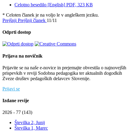
Celotno besedilo [English]
PDF, 323 KB
* Celoten članek je na voljo le v angleškem jeziku.
Prejšnji
Prejšnji članek
11/11
Odprti dostop
Prijava na novičnik
Prijavite se na naše e-novice in prejemajte obvestila o najnovejših
prispevkih v reviji Sodobna pedagogika ter aktualnih dogodkih
Zveze društev pedagoških delavcev Slovenije.
Prijavi se
Izdane revije
2026 - 77 (143)
Številka 2, Junij
Številka 1, Marec