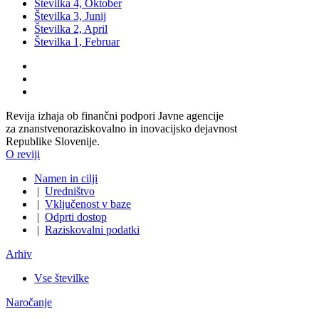
Številka 4, Oktober
Številka 3, Junij
Številka 2, April
Številka 1, Februar
Revija izhaja ob finančni podpori Javne agencije
za znanstvenoraziskovalno in inovacijsko dejavnost
Republike Slovenije.
O reviji
Namen in cilji
|
Uredništvo
|
Vključenost v baze
|
Odprti dostop
|
Raziskovalni podatki
Arhiv
Vse številke
Naročanje