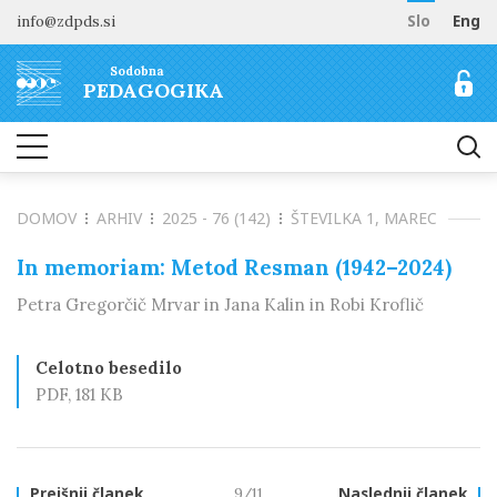
info@zdpds.si
Slo
Eng
DOMOV
Sodobna
O REVIJI
PEDAGOGIKA
Namen in cilji
ARHIV
Uredništvo
NAROČANJE
Vključenost v baze
DOMOV
ARHIV
2025 - 76 (142)
ŠTEVILKA 1, MAREC
Odprti dostop
Naročilo revije
ZA AVTORJE
Raziskovalni podatki
Cenik
In memoriam: Metod Resman (1942–2024)
Navodila avtorjem
KONTAKT
Petra Gregorčič Mrvar in Jana Kalin in Robi Kroflič
Recenzentski postopek
Etika objavljanja
Celotno besedilo
Tematska vabila avtorjem
PDF, 181 KB
Prejšnji članek
9/11
Naslednji članek