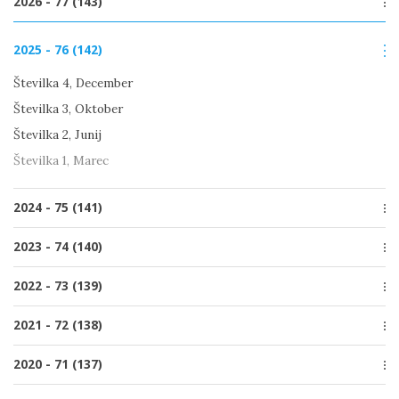
2026 - 77 (143)
Številka 2, Junij
2025 - 76 (142)
Številka 1, Marec
Številka 4, December
Številka 3, Oktober
Številka 2, Junij
Številka 1, Marec
2024 - 75 (141)
Številka 4, December
2023 - 74 (140)
Številka 3, Oktober
Številka 4, December
2022 - 73 (139)
Številka 2, Junij
Številka 3, Oktober
Številka 1, Marec
Številka 4, December
2021 - 72 (138)
Številka 2, Junij
Številka 3, Oktober
Številka 1, Marec
Posebna izdaja
2020 - 71 (137)
Številka 2, Junij
Številka 4, December
Številka 1, Marec
Številka 4, December