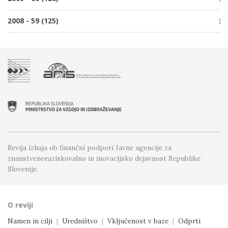
Številka 1, Februar
Številka 4, Oktober
Številka 2, April
Številka 5, December
2008 - 59 (125)
Številka 3, Junij
Številka 1, Februar
Številka 4, Oktober
Številka 2, April
Posebna izdaja
Številka 3, Junij
Številka 1, Februar
Številka 5, December
Številka 2, April
Številka 4, Oktober
Številka 1, Februar
Številka 3, Junij
Številka 2, April
Številka 1, Februar
Revija izhaja ob finančni podpori Javne agencije
za
znanstvenoraziskovalno in inovacijsko dejavnost
Republike
Slovenije.
O reviji
Namen in cilji
|
Uredništvo
|
Vključenost v baze
|
Odprti