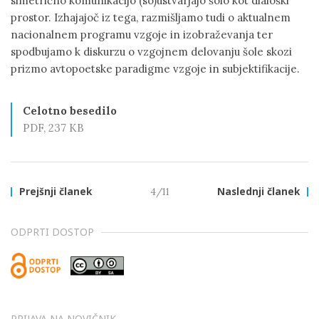
simetrično komunikacijo (so)ustvarjajo šolo kot dialoški
prostor. Izhajajoč iz tega, razmišljamo tudi o aktualnem
nacionalnem programu vzgoje in izobraževanja ter
spodbujamo k diskurzu o vzgojnem delovanju šole skozi
prizmo avtopoetske paradigme vzgoje in subjektifikacije.
Celotno besedilo
PDF, 237 KB
Prejšnji članek
4/11
Naslednji članek
ODPRTI DOSTOP
PRIJAVA NA NOVIČNIK