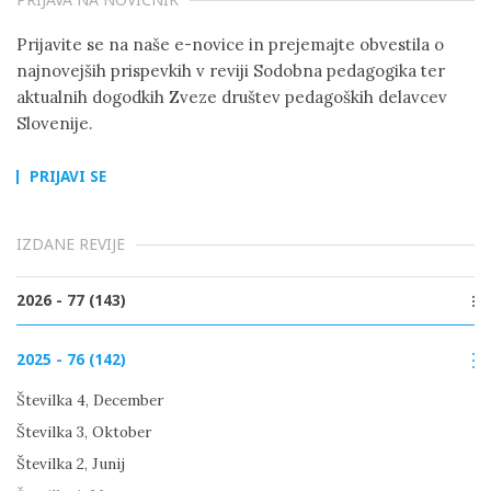
Prijavite se na naše e-novice in prejemajte obvestila o
najnovejših prispevkih v reviji Sodobna pedagogika ter
aktualnih dogodkih Zveze društev pedagoških delavcev
Slovenije.
PRIJAVI SE
IZDANE REVIJE
2026 - 77 (143)
Številka 2, Junij
2025 - 76 (142)
Številka 1, Marec
Številka 4, December
Številka 3, Oktober
Številka 2, Junij