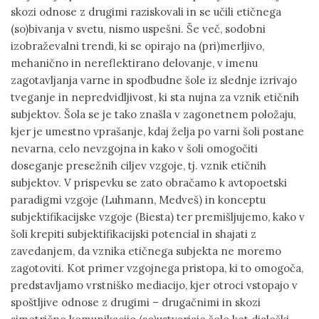
skozi odnose z drugimi raziskovali in se učili etičnega
(so)bivanja v svetu, nismo uspešni. Še več, sodobni
izobraževalni trendi, ki se opirajo na (pri)merljivo,
mehanično in nereflektirano delovanje, v imenu
zagotavljanja varne in spodbudne šole iz slednje izrivajo
tveganje in nepredvidljivost, ki sta nujna za vznik etičnih
subjektov. Šola se je tako znašla v zagonetnem položaju,
kjer je umestno vprašanje, kdaj želja po varni šoli postane
nevarna, celo nevzgojna in kako v šoli omogočiti
doseganje presežnih ciljev vzgoje, tj. vznik etičnih
subjektov. V prispevku se zato obračamo k avtopoetski
paradigmi vzgoje (Luhmann, Medveš) in konceptu
subjektifikacijske vzgoje (Biesta) ter premišljujemo, kako v
šoli krepiti subjektifikacijski potencial in shajati z
zavedanjem, da vznika etičnega subjekta ne moremo
zagotoviti. Kot primer vzgojnega pristopa, ki to omogoča,
predstavljamo vrstniško mediacijo, kjer otroci vstopajo v
spoštljive odnose z drugimi – drugačnimi in skozi