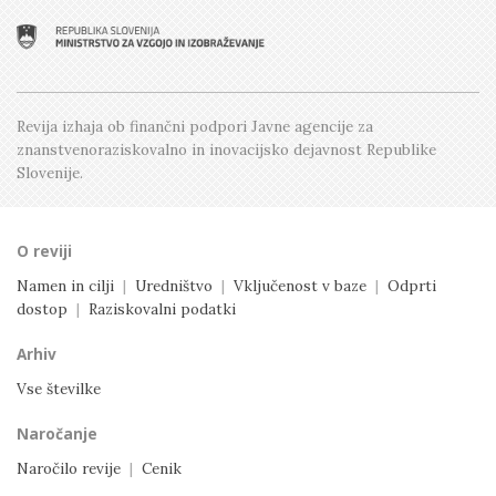
Številka 2, April
Številka 1, Februar
Revija izhaja ob finančni podpori Javne agencije
za
znanstvenoraziskovalno in inovacijsko dejavnost
Republike
Slovenije.
O reviji
Namen in cilji
|
Uredništvo
|
Vključenost v baze
|
Odprti
dostop
|
Raziskovalni podatki
Arhiv
Vse številke
Naročanje
Naročilo revije
|
Cenik