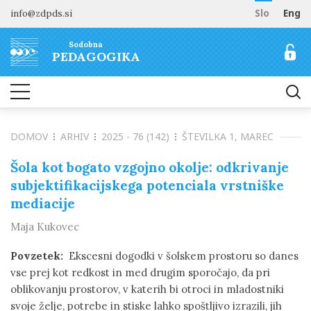
info@zdpds.si
Slo
Eng
DOMOV
Sodobna
O REVIJI
PEDAGOGIKA
Namen in cilji
ARHIV
Uredništvo
NAROČANJE
Vključenost v baze
DOMOV
ARHIV
2025 - 76 (142)
ŠTEVILKA 1, MAREC
Odprti dostop
Naročilo revije
ZA AVTORJE
Raziskovalni podatki
Cenik
Šola kot bogato vzgojno okolje: odkrivanje
Navodila avtorjem
KONTAKT
subjektifikacijskega potenciala vrstniške
Recenzentski postopek
mediacije
Etika objavljanja
Maja Kukovec
Tematska vabila avtorjem
Povzetek:
Ekscesni dogodki v šolskem prostoru so danes
vse prej kot redkost in med drugim sporočajo, da pri
oblikovanju prostorov, v katerih bi otroci in mladostniki
svoje želje, potrebe in stiske lahko spoštljivo izrazili, jih