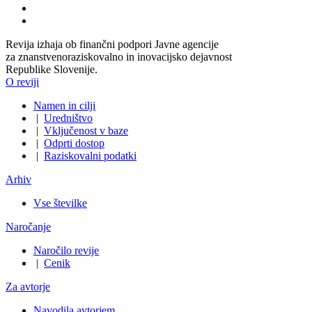
Revija izhaja ob finančni podpori Javne agencije
za znanstvenoraziskovalno in inovacijsko dejavnost
Republike Slovenije.
O reviji
Namen in cilji
|
Uredništvo
|
Vključenost v baze
|
Odprti dostop
|
Raziskovalni podatki
Arhiv
Vse številke
Naročanje
Naročilo revije
|
Cenik
Za avtorje
Navodila avtorjem