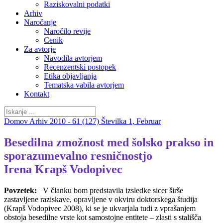
Raziskovalni podatki
Arhiv
Naročanje
Naročilo revije
Cenik
Za avtorje
Navodila avtorjem
Recenzentski postopek
Etika objavljanja
Tematska vabila avtorjem
Kontakt
Domov
Arhiv
2010 - 61 (127)
Številka 1, Februar
Besedilna zmožnost med šolsko prakso in
sporazumevalno resničnostjo
Irena Krapš Vodopivec
Povzetek:
V članku bom predstavila izsledke sicer širše
zastavljene raziskave, opravljene v okviru doktorskega študija
(Krapš Vodopivec 2008), ki se je ukvarjala tudi z vprašanjem
obstoja besedilne vrste kot samostojne entitete – zlasti s stališča