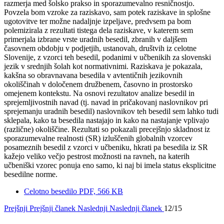
razmerja med šolsko prakso in sporazumevalno resničnostjo.
Povzela bom vzroke za raziskavo, sam potek raziskave in splošne
ugotovitve ter možne nadaljnje izpeljave, predvsem pa bom
polemizirala z rezultati tistega dela raziskave, v katerem sem
primerjala izbrane vrste uradnih besedil, zbranih v daljšem
časovnem obdobju v podjetjih, ustanovah, društvih iz celotne
Slovenije, z vzorci teh besedil, podanimi v učbenikih za slovenski
jezik v srednjih šolah kot normativnimi. Raziskava je pokazala,
kakšna so obravnavana besedila v avtentičnih jezikovnih
okoliščinah v določenem družbenem, časovno in prostorsko
omejenem kontekstu. Na osnovi rezultatov analize besedil in
sprejemljivostnih navad (tj. navad in pričakovanj naslovnikov pri
sprejemanju uradnih besedil) naslovnikov teh besedil sem lahko tudi
sklepala, kako ta besedila nastajajo in kako na nastajanje vplivajo
(različne) okoliščine. Rezultati so pokazali precejšnjo skladnost iz
sporazumevalne realnosti (SR) izluščenih globalnih vzorcev
posameznih besedil z vzorci v učbeniku, hkrati pa besedila iz SR
kažejo veliko večjo pestrost možnosti na ravneh, na katerih
učbeniški vzorec ponuja eno samo, ki naj bi imela status eksplicitne
besedilne norme.
Celotno besedilo
PDF, 566 KB
Prejšnji
Prejšnji članek
Naslednji
Naslednji članek
12/15