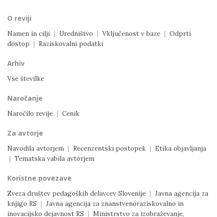
O reviji
Namen in cilji
|
Uredništvo
|
Vključenost v baze
|
Odprti
dostop
|
Raziskovalni podatki
Arhiv
Vse številke
Naročanje
Naročilo revije
|
Cenik
Za avtorje
Navodila avtorjem
|
Recenzentski postopek
|
Etika objavljanja
|
Tematska vabila avtorjem
Koristne povezave
Zveza društev pedagoških delavcev Slovenije
|
Javna agencija za
knjigo RS
|
Javna agencija za znanstvenoraziskovalno in
inovacijsko dejavnost RS
|
Ministrstvo za izobraževanje,