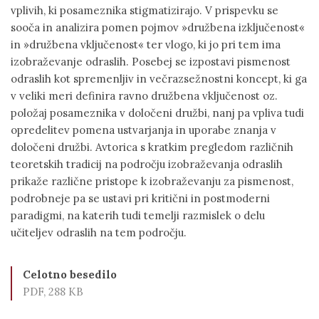
vplivih, ki posameznika stigmatizirajo. V prispevku se
sooča in analizira pomen pojmov »družbena izključenost«
in »družbena vključenost« ter vlogo, ki jo pri tem ima
izobraževanje odraslih. Posebej se izpostavi pismenost
odraslih kot spremenljiv in večrazsežnostni koncept, ki ga
v veliki meri definira ravno družbena vključenost oz.
položaj posameznika v določeni družbi, nanj pa vpliva tudi
opredelitev pomena ustvarjanja in uporabe znanja v
določeni družbi. Avtorica s kratkim pregledom različnih
teoretskih tradicij na področju izobraževanja odraslih
prikaže različne pristope k izobraževanju za pismenost,
podrobneje pa se ustavi pri kritični in postmoderni
paradigmi, na katerih tudi temelji razmislek o delu
učiteljev odraslih na tem področju.
Celotno besedilo
PDF, 288 KB