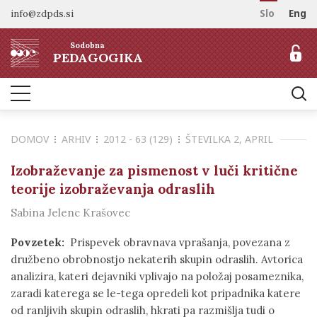
info@zdpds.si
Slo
Eng
DOMOV
Sodobna
O REVIJI
PEDAGOGIKA
Namen in cilji
ARHIV
Uredništvo
NAROČANJE
Vključenost v baze
DOMOV
ARHIV
2012 - 63 (129)
ŠTEVILKA 2, APRIL
Odprti dostop
Naročilo revije
ZA AVTORJE
Raziskovalni podatki
Cenik
Izobraževanje za pismenost v luči kritične
Navodila avtorjem
KONTAKT
teorije izobraževanja odraslih
Recenzentski postopek
Sabina Jelenc Krašovec
Etika objavljanja
Tematska vabila avtorjem
Povzetek:
Prispevek obravnava vprašanja, povezana z
družbeno obrobnostjo nekaterih skupin odraslih. Avtorica
analizira, kateri dejavniki vplivajo na položaj posameznika,
zaradi katerega se le-tega opredeli kot pripadnika katere
od ranljivih skupin odraslih, hkrati pa razmišlja tudi o