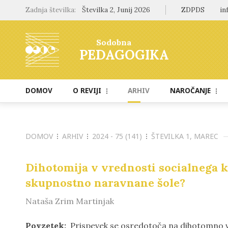
Zadnja številka:
Številka 2, Junij 2026
ZDPDS
in
Sodobna
PEDAGOGIKA
DOMOV
O REVIJI
ARHIV
NAROČANJE
Namen in cilji
Naročilo revije
Uredništvo
Cenik
DOMOV
ARHIV
2024 - 75 (141)
ŠTEVILKA 1, MAREC
Vključenost v baze
Dihotomija v vrednosti socialnega ka
Odprti dostop
skupnostno naravnane šole?
Raziskovalni podatki
Nataša Zrim Martinjak
Povzetek:
Prispevek se osredotoča na dihotomno vre