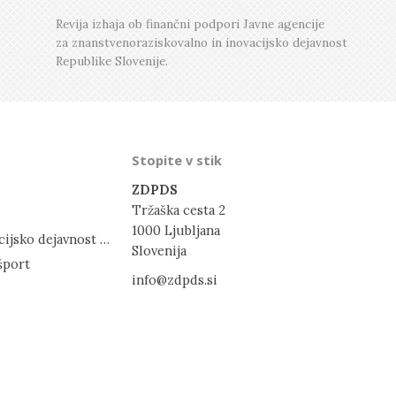
Številka 1, Februar
Številka 3, Junij
Revija izhaja ob finančni podpori Javne agencije
za znanstvenoraziskovalno in inovacijsko dejavnost
Številka 2, April
Republike Slovenije.
Številka 1, Februar
Stopite v stik
ZDPDS
Tržaška cesta 2
1000 Ljubljana
Javna agencija za znanstvenoraziskovalno in inovacijsko dejavnost RS
Slovenija
šport
info@zdpds.si