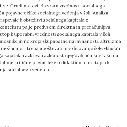
tve. Gradi na tezi, da vrsta vrednosti socialnega
oča pojavne oblike socialnega vedenja v šoli. Analiza
ispevale k obtežitvi socialnega kapitala z
kontekstu pa je predvsem direktna in preračunljiva
stop k uporabni vrednosti socialnega kapitala v šoli
ameznike in ne krepi skupnostne naravnanosti, altruizma
 možni meri treba upoštevati in v delovanje šole vključiti
a kapitala razkriva različnost njegovih učinkov tako na
ljnje kritične premisleke o didaktičnih pristopih k
anja socialnega vedenja.