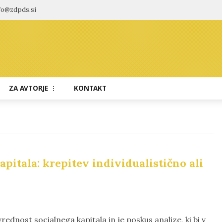
fo@zdpds.si
ZA AVTORJE
KONTAKT
Navodila avtorjem
Recenzentski postopek
Etika objavljanja
pitala: krepitev individualistično ali
Tematska vabila avtorjem
dnost socialnega kapitala in je poskus analize, ki bi v