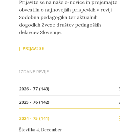
Prijavite se na naše e-novice in prejemajte
obvestila o najnovejših prispevkih v reviji
Sodobna pedagogika ter aktualnih
dogodkih Zveze društev pedagoških
delavcev Slovenije.
PRIJAVI SE
IZDANE REVIJE
2026 - 77 (143)
Številka 2, Junij
2025 - 76 (142)
Številka 1, Marec
Številka 4, December
2024 - 75 (141)
Številka 3, Oktober
Številka 4, December
Številka 2, Junij