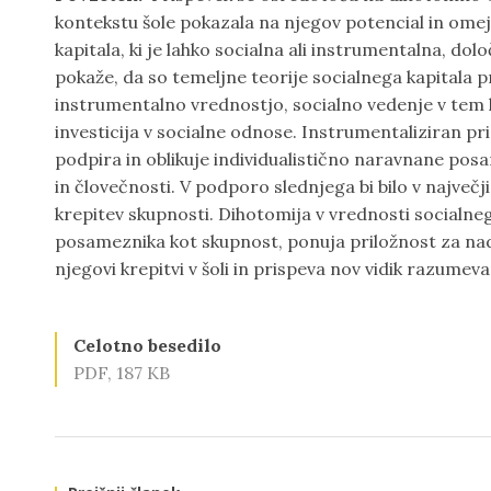
kontekstu šole pokazala na njegov potencial in omeji
kapitala, ki je lahko socialna ali instrumentalna, dol
pokaže, da so temeljne teorije socialnega kapitala pr
instrumentalno vrednostjo, socialno vedenje v tem 
investicija v socialne odnose. Instrumentaliziran pri
podpira in oblikuje individualistično naravnane pos
in človečnosti. V podporo slednjega bi bilo v največji
krepitev skupnosti. Dihotomija v vrednosti socialneg
posameznika kot skupnost, ponuja priložnost za nada
njegovi krepitvi v šoli in prispeva nov vidik razumev
Celotno besedilo
PDF, 187 KB