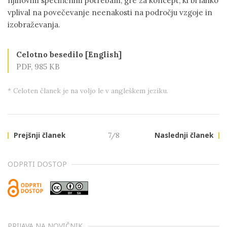
njihovim specifičnim potrebam, gre za koncept, ki bi lahko
vplival na povečevanje neenakosti na področju vzgoje in
izobraževanja.
Celotno besedilo [English]
PDF, 985 KB
* Celoten članek je na voljo le v angleškem jeziku.
Prejšnji članek
7/8
Naslednji članek
ODPRTI DOSTOP
PRIJAVA NA NOVIČNIK