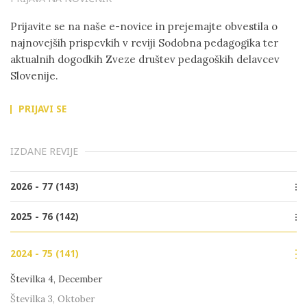
Prijavite se na naše e-novice in prejemajte obvestila o
najnovejših prispevkih v reviji Sodobna pedagogika ter
aktualnih dogodkih Zveze društev pedagoških delavcev
Slovenije.
PRIJAVI SE
IZDANE REVIJE
2026 - 77 (143)
Številka 2, Junij
2025 - 76 (142)
Številka 1, Marec
Številka 4, December
2024 - 75 (141)
Številka 3, Oktober
Številka 2, Junij
Številka 4, December
Številka 1, Marec
Številka 3, Oktober