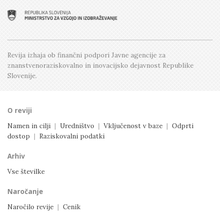
Številka 2, April
Številka 1, Februar
Revija izhaja ob finančni podpori Javne agencije
za
znanstvenoraziskovalno in inovacijsko dejavnost
Republike
Slovenije.
O reviji
Namen in cilji
|
Uredništvo
|
Vključenost v baze
|
Odprti
dostop
|
Raziskovalni podatki
Arhiv
Vse številke
Naročanje
Naročilo revije
|
Cenik