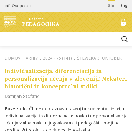
info@zdpds.si
Slo
Eng
DOMOV
Sodobna
O REVIJI
PEDAGOGIKA
Namen in cilji
ARHIV
Uredništvo
NAROČANJE
Vključenost v baze
DOMOV
ARHIV
2024 - 75 (141)
ŠTEVILKA 3, OKTOBER
Odprti dostop
Naročilo revije
ZA AVTORJE
Raziskovalni podatki
Cenik
Individualizacija, diferenciacija in
Navodila avtorjem
KONTAKT
personalizacija učenja v sloveniji: Nekateri
Recenzentski postopek
historični in konceptualni vidiki
Etika objavljanja
Damijan Štefanc
Tematska vabila avtorjem
Povzetek:
Članek obravnava razvoj in konceptualizacijo
individualizacije in diferenciacije pouka ter personalizacije
učenja v slovenski in jugoslovanski pedagoški teoriji od
sredine 20. stoletja do danes. Izpostavlja