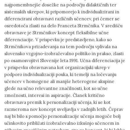
najpomembnejše dosežke na področju didaktičnih ter
sistemskih ukrepov, ki pripomorejo k individualizirani in
diferencirani obravnavi različnih učencev, pri čemer se
osredotoča zlasti na delo Franceta Strmčnika. V središču
obravnave je Strmčnikov koncept fleksibilne učne
diferenciacije. V prispevku je predstavljeno, kako so
Strmčnikova prizadevanja na tem področju vplivala na
slovensko vzgojno-izobraževalno politiko in prakso, zlasti
po osamosvojitvi Slovenije leta 1991. Učna diferenciacija je
v prispevku obravnavana kot organizacijski ukrep v
podporo individualizaciji pouka, ki temelji na ločevanju
učencev v homogene ali manjše heterogene skupine
glede na učno relevantne značilnosti, kot so učne
zmožnosti, interesi in aspiracije. Članek kritično
obravnava premik k personalizaciji učenja, ki se kot
razmeroma nov koncept uveljavlja v zadnjih letih. Čeprav
naj bi bilo s pomočjo personalizacije učenja mogoče bolj
učinkovito približati izobraževalno izkušnjo učencem in