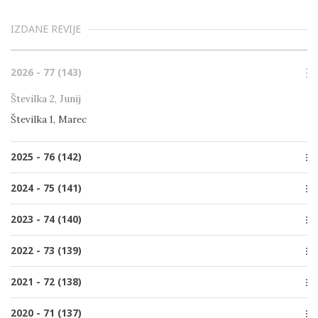
IZDANE REVIJE
2026 - 77 (143)
Številka 2, Junij
Številka 1, Marec
2025 - 76 (142)
Številka 4, December
2024 - 75 (141)
Številka 3, Oktober
Številka 4, December
2023 - 74 (140)
Številka 2, Junij
Številka 3, Oktober
Številka 1, Marec
Številka 4, December
2022 - 73 (139)
Številka 2, Junij
Številka 3, Oktober
Številka 1, Marec
Številka 4, December
2021 - 72 (138)
Številka 2, Junij
Številka 3, Oktober
Številka 1, Marec
Posebna izdaja
2020 - 71 (137)
Številka 2, Junij