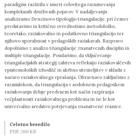
paradigmi razširila v smeri celovitega razumevanja
kompleksnih družbenih pojavov. V nadaljevanju
analiziramo Denzinovo tipologijo triangulacije, pri čemer
predstavimo in kritično ovrednotimo metodološko,
teoretsko, raziskovalno in podatkovno triangulacijo ter
njihovo uporabnost v pedagoških raziskavah. Razpravo
dopolnimo z analizo triangulacije znanstvenih disciplin in
multiple triangulacije. Poudarimo, da vključevanje
triangulacijskih strategij zahteva refleksijo raziskovalčevih
epistemoloških izhodišč in skrbno utemeljitev v skladu z
naravo raziskovalnega vprašanja. Obravnavo zaključimo z
razmislekom, da triangulacija v sodobnem pedagoškem
raziskovanju deluje predvsem kot način razpiranja
večplastnosti raziskovalnega problema in ne le kot
univerzalno sredstvo potrjevanja znanstvene resnice.
Celotno besedilo
PDF, 260 KB