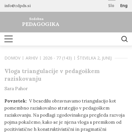
info@zdpds.si
Slo
Eng
DOMOV
Sodobna
O REVIJI
PEDAGOGIKA
Namen in cilji
ARHIV
Uredništvo
NAROČANJE
Vključenost v baze
DOMOV
ARHIV
2026 - 77 (143)
ŠTEVILKA 2, JUNIJ
Odprti dostop
Naročilo revije
ZA AVTORJE
Raziskovalni podatki
Cenik
Vloga triangulacije v pedagoškem
Navodila avtorjem
KONTAKT
raziskovanju
Recenzentski postopek
Sara Pahor
Etika objavljanja
Tematska vabila avtorjem
Povzetek:
V besedilu obravnavamo triangulacijo kot
pomembno raziskovalno strategijo v pedagoškem
raziskovanju. Na podlagi zgodovinskega pregleda razvoja
pojma pokažemo, kako se je njena vloga s premikom od
pozitivistične h konstruktivistični in pragmatični