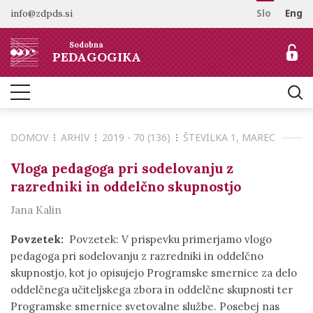
info@zdpds.si
Slo
Eng
DOMOV
Sodobna
O REVIJI
PEDAGOGIKA
Namen in cilji
ARHIV
Uredništvo
NAROČANJE
Vključenost v baze
DOMOV
ARHIV
2019 - 70 (136)
ŠTEVILKA 1, MAREC
Odprti dostop
Naročilo revije
ZA AVTORJE
Raziskovalni podatki
Cenik
Vloga pedagoga pri sodelovanju z
Navodila avtorjem
KONTAKT
razredniki in oddelčno skupnostjo
Recenzentski postopek
Jana Kalin
Etika objavljanja
Tematska vabila avtorjem
Povzetek:
Povzetek: V prispevku primerjamo vlogo
pedagoga pri sodelovanju z razredniki in oddelčno
skupnostjo, kot jo opisujejo Programske smernice za delo
oddelčnega učiteljskega zbora in oddelčne skupnosti ter
Programske smernice svetovalne službe. Posebej nas