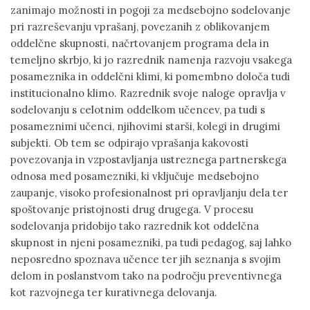
zanimajo možnosti in pogoji za medsebojno sodelovanje
pri razreševanju vprašanj, povezanih z oblikovanjem
oddelčne skupnosti, načrtovanjem programa dela in
temeljno skrbjo, ki jo razrednik namenja razvoju vsakega
posameznika in oddelčni klimi, ki pomembno določa tudi
institucionalno klimo. Razrednik svoje naloge opravlja v
sodelovanju s celotnim oddelkom učencev, pa tudi s
posameznimi učenci, njihovimi starši, kolegi in drugimi
subjekti. Ob tem se odpirajo vprašanja kakovosti
povezovanja in vzpostavljanja ustreznega partnerskega
odnosa med posamezniki, ki vključuje medsebojno
zaupanje, visoko profesionalnost pri opravljanju dela ter
spoštovanje pristojnosti drug drugega. V procesu
sodelovanja pridobijo tako razrednik kot oddelčna
skupnost in njeni posamezniki, pa tudi pedagog, saj lahko
neposredno spoznava učence ter jih seznanja s svojim
delom in poslanstvom tako na področju preventivnega
kot razvojnega ter kurativnega delovanja.